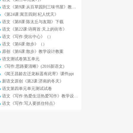
语文《第9课:从百草园到三味书屋》教学设计教案
《第24课:寓言四则:杞人忧天》
语文《第8课:陈太丘与友期》下载
语文《第22课:诗两首:天上的街市》
语文《写作:突出中心》（）
语文《第6课:散步》（）
原创《第6课:散步》教学设计教案
语文测试卷第五单元
《写作:思路要清晰》(2016新语文)
《闻王昌龄左迁龙标遥有此寄》课件ppt
新语文原创《第2课:济南的冬天》
语文第四单元单元测试试卷
语文《写作:热爱生活热爱写作》教学设计教案
语文《写作:写人要抓住特点》