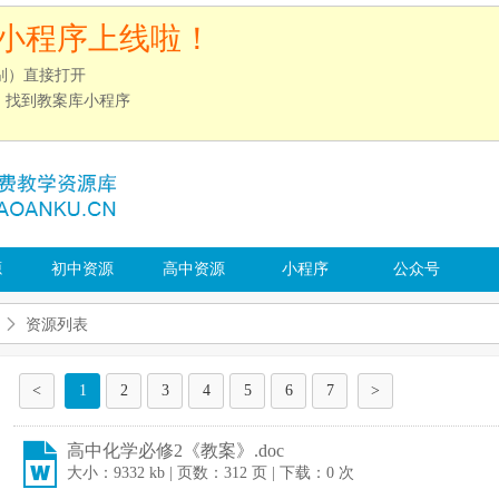
小程序上线啦！
别）直接打开
”，找到教案库小程序
源
初中资源
高中资源
小程序
公众号
资源列表
<
1
2
3
4
5
6
7
>
高中化学必修2《教案》.doc
大小：9332 kb | 页数：312 页 | 下载：0 次