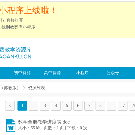
小程序上线啦！
别）直接打开
”，找到教案库小程序
源
初中资源
高中资源
小程序
公众号
（苏教版）
资源列表
<
1
2
3
4
5
6
7
8
...
27
2
数学全册教学进度表.doc
大小：55 kb | 页数：2 页 | 下载：0 次