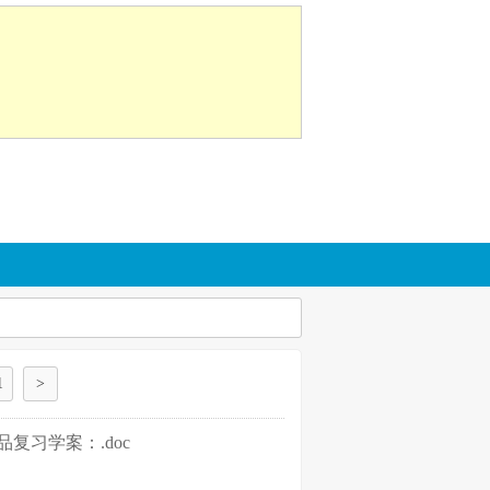
1
>
品复习学案：.doc