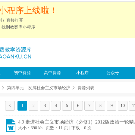
小程序上线啦！
别）直接打开
”，找到教案库小程序
源
初中资源
高中资源
小程序
公众号
第四单元 发展社会主义市场经济
资源列表
<
1
2
3
4
5
6
7
8
9
10
1
4.9 走进社会主义市场经济（必修1）2012版政治一轮精
大小：390 kb | 页数：11 页 | 下载：0 次