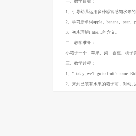
一、教学目标：
1、引导幼儿运用多种感官感知水果的
2、学习新单词apple、banana、pear
3、初步理解I like…的含义。
二、教学准备：
小箱子一个，苹果、梨、香蕉、桃子实
三、教学过程：
1、“Today ,we’ll go to fruit’s home .Ridin
2、来到已装有水果的箱子前，对幼儿说：“Look ,